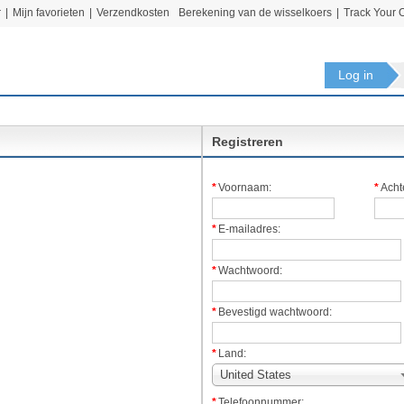
r
|
Mijn favorieten
|
Verzendkosten
Berekening van de wisselkoers
|
Track Your 
Log in
Registreren
*
Voornaam:
*
Acht
*
E-mailadres:
*
Wachtwoord:
*
Bevestigd wachtwoord:
*
Land:
United States
*
Telefoonnummer: