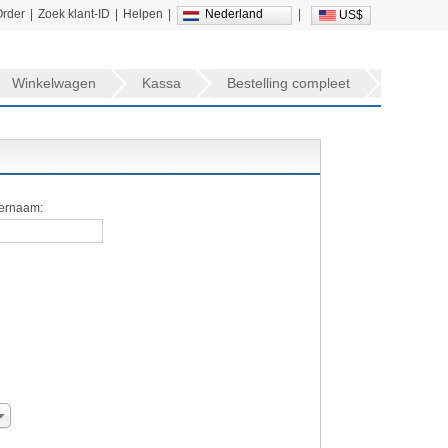
Order
|
Zoek klant-ID
|
Helpen
|
Nederland
|
US$
Winkelwagen
Kassa
Bestelling compleet
ernaam: