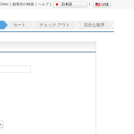
 Order
|
顧客IDの検索
|
ヘルプ
|
日本語
|
US$
カート
チェック アウト
完全な順序