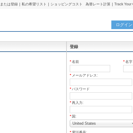
または登録
|
私の希望リスト
|
ショッピングコスト
為替レート計算
|
Track Your
ログイン
登録
*
名前
*
名字
*
メールアドレス:
*
パスワード
*
再入力:
*
国:
United States
*
電話番号: