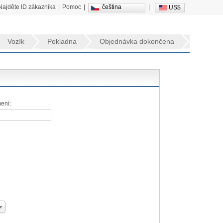
Najděte ID zákazníka
|
Pomoc
|
čeština
|
US$
Vozík
Pokladna
Objednávka dokončena
mení: