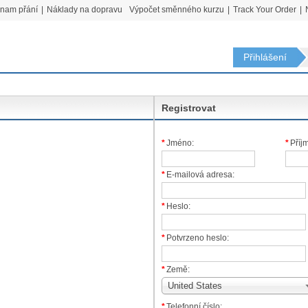
znam přání
|
Náklady na dopravu
Výpočet směnného kurzu
|
Track Your Order
|
Přihlášení
Registrovat
*
Jméno:
*
Příj
*
E-mailová adresa:
*
Heslo:
*
Potvrzeno heslo:
*
Země:
United States
*
Telefonní číslo: