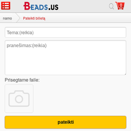
0
namo
Pateikti bilietą
Prisegtame faile:
pateikti