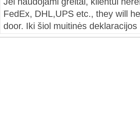
Jei naudojami greitai, klientui ner
FedEx, DHL,UPS etc., they will he
door. Iki šiol muitinės deklaracij