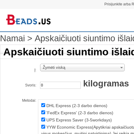
Prisijunkite arba R
Namai
>
Apskaičiuoti siuntimo išla
Apskaičiuoti siuntimo išlai
Žymėti viską
Į:
kilogramas
Svoris:
Metodai:
DHL Express (2-3 darbo dienos)
'FedEx Express' (2-3 darbo dienos)
UPS Express Saver (3-5workdays)
YYW Economic Express(Apytikriai apskaičiuota:
visus mokesčius, muitinį patvirtinimą) Jei reikia 