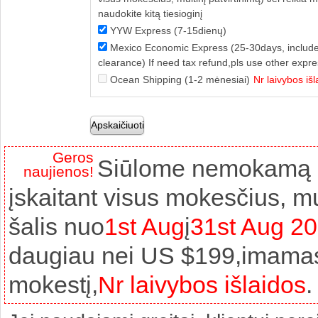
naudokite kitą tiesioginį
YYW Express (7-15dienų)
Mexico Economic Express (25-30days, include 
clearance) If need tax refund,pls use other expr
Ocean Shipping (1-2 mėnesiai)
Nr laivybos išl
Geros
Siūlome nemokamą pr
naujienos!
įskaitant visus mokesčius, m
šalis nuo
1st Aug
į
31st Aug 2
daugiau nei US $199,imamas 
mokestį,
Nr laivybos išlaidos