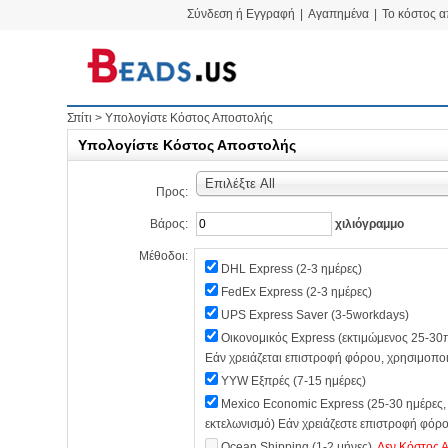
Σύνδεση ή Εγγραφή
|
Αγαπημένα
|
Το κόστος 
Σπίτι
>
Υπολογίστε Κόστος Αποστολής
Υπολογίστε Κόστος Αποστολής
Επιλέξτε All
Προς:
Βάρος:
χιλιόγραμμο
Μέθοδοι:
DHL Express (2-3 ημέρες)
FedEx Express (2-3 ημέρες)
UPS Express Saver (3-5workdays)
Οικονομικός Express (εκτιμώμενος 25-30π
Εάν χρειάζεται επιστροφή φόρου, χρησιμοπο
YYW Εξπρές (7-15 ημέρες)
Mexico Economic Express (25-30 ημέρες, 
εκτελωνισμό) Εάν χρειάζεστε επιστροφή φόρ
Ocean Shipping (1-2 μήνες)
Δεν Κόστος 