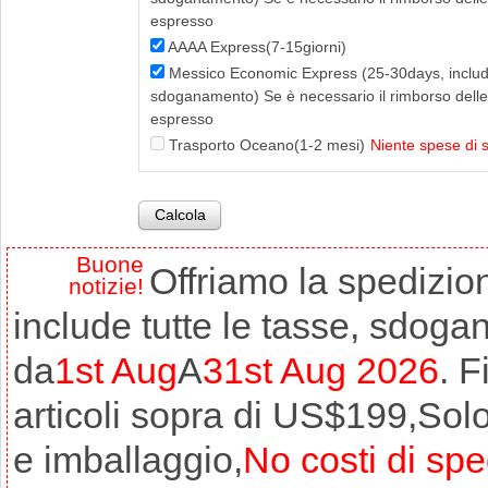
espresso
AAAA Express(7-15giorni)
Messico Economic Express (25-30days, includo
sdoganamento) Se è necessario il rimborso delle ta
espresso
Trasporto Oceano(1-2 mesi)
Niente spese di 
Buone
Offriamo la spedizio
notizie!
include tutte le tasse, sdogan
da
1st Aug
A
31st Aug 2026
. 
articoli sopra di US$199,Sol
e imballaggio,
No costi di sp