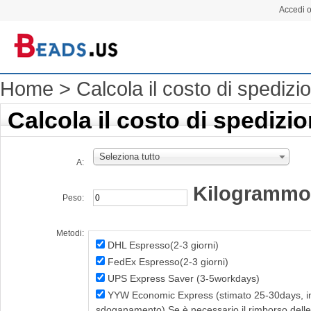
Accedi o
Home
>
Calcola il costo di spedizi
Calcola il costo di spedizi
Seleziona tutto
A:
Kilogrammo
Peso:
Metodi:
DHL Espresso(2-3 giorni)
FedEx Espresso(2-3 giorni)
UPS Express Saver (3-5workdays)
YYW Economic Express (stimato 25-30days, inc
sdoganamento) Se è necessario il rimborso delle ta